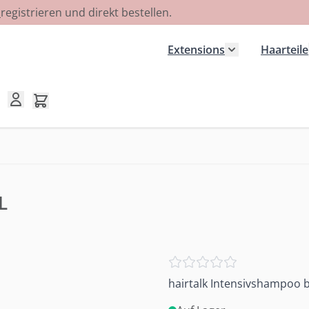
R
registrieren und direkt bestellen.
Extensions
Haarteile
Untermenü für
Mini-Warenkorb umschalten, Warenkorb ist leer
L
hairtalk Intensivshampoo b