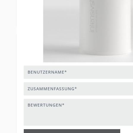
42502371
EAN Nr.
1000ml
Size
Schreiben Sie eine Bewertung
Sie bewerten:
Intensiv Shampoo 1000ml
Benutzername
Zusammenfassung
Bewertungen