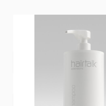
BESCHREIBUNG
INTENSI
hairtalk intensivshampoo wurde speziell zur Tief
Haares vor dem Einsetzen von hairtalk extensions
Erhältlich in 250ml und 1L.
WEITERE INFORMATIONEN
Intensiv
Produktbezeichnung