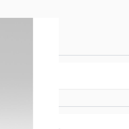
V SHAMPOO 1000ML
enreinigung des natürlichen
 entwickelt.
 Shampoo 1000ml