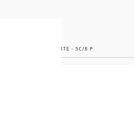
EFT 53CM - 91CM BREITE - 5C/8 P
nd Anpassungsfähigkeit.
t-Naht
noten
bis zu den Spitzen