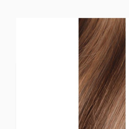
BESCHREIBUNG
HYBRID W
Unsere Hybrid Weft – Komfort, Haltbarkeit u
KOMFORT & HALTBARKEIT
Premium-Merkmale
100% Remy Echthaar
Unauffällige, leichte und strapazierfähige Wef
Kein Rückhaar – verhindert Verfilzen und Verk
Double-Drawn-Design für Fülle von der Wurzel 