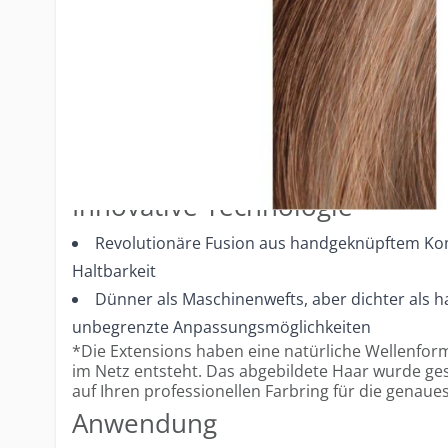
91cm Breite für maximale Anpassungsmöglich
Durchschnittlich 2–3 Packungen pro Kopf, je nac
Höchste Qualität
Intakte und versiegelte Schuppenschicht für op
Volles Haar von der Wurzel bis zu den Spitzen
Widerstandsfähig und langlebig
Innovative Technologie
Revolutionäre Fusion aus handgeknüpftem Ko
Haltbarkeit
Dünner als Maschinenwefts, aber dichter als h
unbegrenzte Anpassungsmöglichkeiten
*Die Extensions haben eine natürliche Wellenfor
im Netz entsteht. Das abgebildete Haar wurde gesty
auf Ihren professionellen Farbring für die genaue
Anwendung