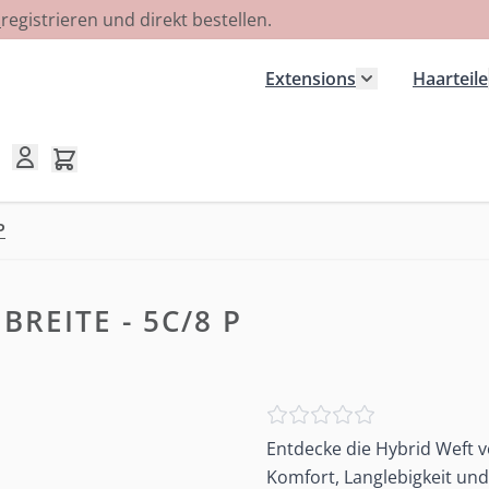
R
registrieren und direkt bestellen.
Extensions
Haarteile
Untermenü für
Mini-Warenkorb umschalten, Warenkorb ist leer
P
BREITE - 5C/8 P
Entdecke die Hybrid Weft v
Komfort, Langlebigkeit un