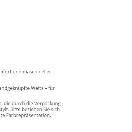
keiten
h gewünschtem Ergebnis.
timale Haltbarkeit
mfort und maschineller
andgeknüpfte Wefts – für
m, die durch die Verpackung
lt. Bitte beziehen Sie sich
ste Farbrepräsentation.