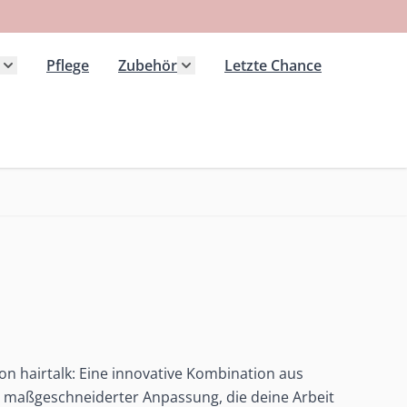
Pflege
Zubehör
Letzte Chance
 Kategorie Extensions anzeigen
Untermenü für Kategorie Haarteile anzeigen
Untermenü für Kategorie Zubeh
on hairtalk: Eine innovative Kombination aus
d maßgeschneiderter Anpassung, die deine Arbeit