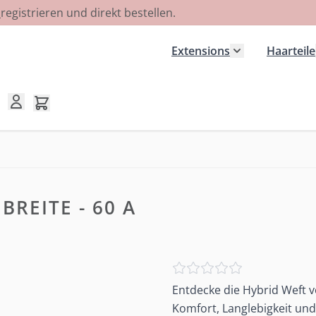
R
registrieren und direkt bestellen.
Extensions
Haarteile
Untermenü für
Mini-Warenkorb umschalten, Warenkorb ist leer
BREITE - 60 A
Entdecke die Hybrid Weft v
Komfort, Langlebigkeit un