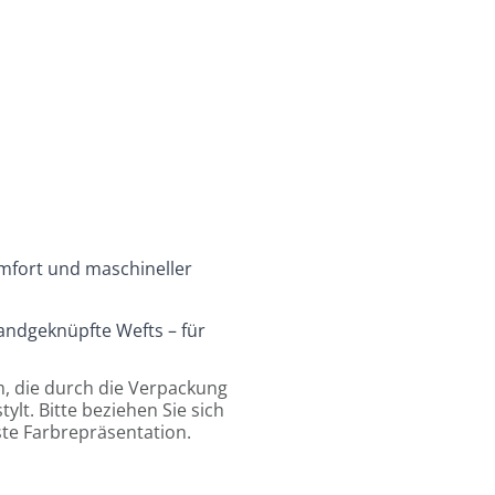
keiten
h gewünschtem Ergebnis.
timale Haltbarkeit
mfort und maschineller
andgeknüpfte Wefts – für
m, die durch die Verpackung
lt. Bitte beziehen Sie sich
ste Farbrepräsentation.