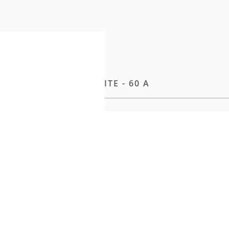
EFT 43CM - 91CM BREITE - 60 A
nd Anpassungsfähigkeit.
t-Naht
noten
bis zu den Spitzen