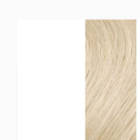
BESCHREIBUNG
HYBRID W
Unsere Hybrid Weft – Komfort, Haltbarkeit u
KOMFORT & HALTBARKEIT
Premium-Merkmale
100% Remy Echthaar
Unauffällige, leichte und strapazierfähige Wef
Kein Rückhaar – verhindert Verfilzen und Verk
Double-Drawn-Design für Fülle von der Wurzel 