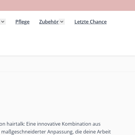
Pflege
Zubehör
Letzte Chance
 Kategorie Extensions anzeigen
Untermenü für Kategorie Haarteile anzeigen
Untermenü für Kategorie Zubeh
on hairtalk: Eine innovative Kombination aus
d maßgeschneiderter Anpassung, die deine Arbeit