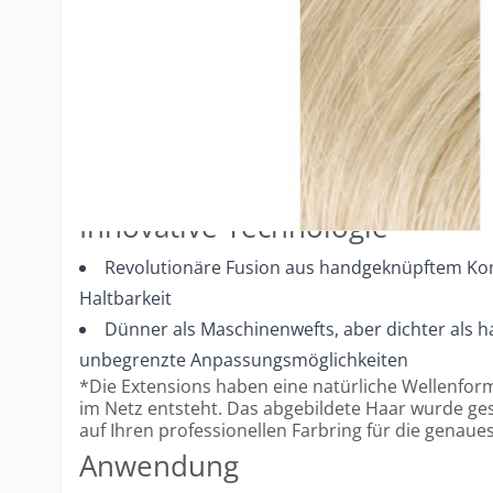
91cm Breite für maximale Anpassungsmöglich
Durchschnittlich 2–3 Packungen pro Kopf, je nac
Höchste Qualität
Intakte und versiegelte Schuppenschicht für op
Volles Haar von der Wurzel bis zu den Spitzen
Widerstandsfähig und langlebig
Innovative Technologie
Revolutionäre Fusion aus handgeknüpftem Ko
Haltbarkeit
Dünner als Maschinenwefts, aber dichter als h
unbegrenzte Anpassungsmöglichkeiten
*Die Extensions haben eine natürliche Wellenfor
im Netz entsteht. Das abgebildete Haar wurde gesty
auf Ihren professionellen Farbring für die genaue
Anwendung