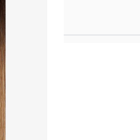
 8/3 R
e
ethod Color Ring für die
es Kopfes
rden