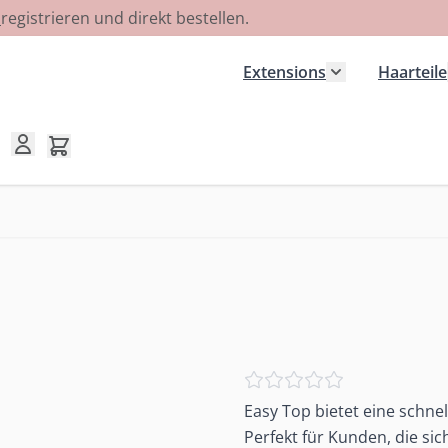
R
registrieren und direkt bestellen.
Extensions
Haarteile
Untermenü für
Mini-Warenkorb umschalten, Warenkorb ist leer
Easy Top bietet eine schne
Perfekt für Kunden, die sic