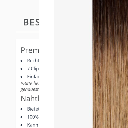
BESCHREIBUNG
EASY TOP
Premium-Merkmale
Rechteckige Form mit großer Abdeckungsfläch
7 Clips um den Abdeckungsbereich platziert
Einfach und schnell ins Haar einzuklipsen
*Bitte beziehen Sie sich auf Ihren Professional Multi-M
genaueste Farbrepräsentation.
Nahtlose Ergebnisse
Bietet eine große Abdeckung am oberen Teil d
100% Remy Echthaar
Kann einfach zu Hause auf- und abgesetzt we