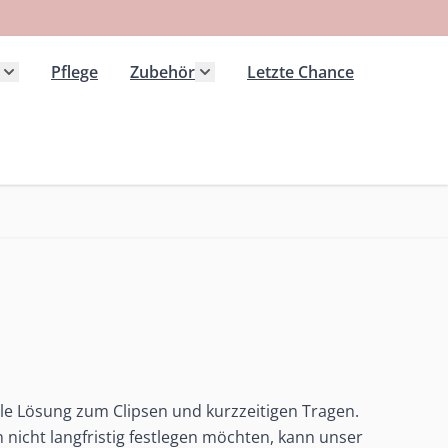
Pflege
Zubehör
Letzte Chance
 Kategorie Extensions anzeigen
Untermenü für Kategorie Haarteile anzeigen
Untermenü für Kategorie Zubeh
lle Lösung zum Clipsen und kurzzeitigen Tragen.
h nicht langfristig festlegen möchten, kann unser