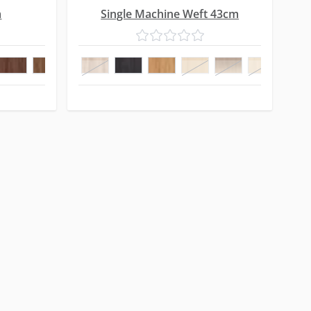
m
Single Machine Weft 43cm
18
23
23/6 R
18/62 CM
25