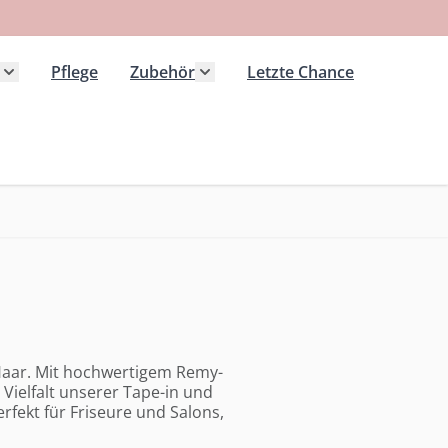
Pflege
Zubehör
Letzte Chance
 Kategorie Extensions anzeigen
Untermenü für Kategorie Haarteile anzeigen
Untermenü für Kategorie Zubeh
 Haar. Mit hochwertigem Remy-
ielfalt unserer Tape-in und
rfekt für Friseure und Salons,