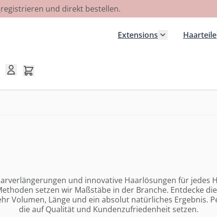
R
registrieren und direkt bestellen.
Extensions
Haarteile
Untermenü für
Mini-Warenkorb umschalten, Warenkorb ist leer
 Haarverlängerungen und innovative Haarlösungen für jedes
thoden setzen wir Maßstäbe in der Branche. Entdecke die V
ehr Volumen, Länge und ein absolut natürliches Ergebnis. Pe
die auf Qualität und Kundenzufriedenheit setzen.