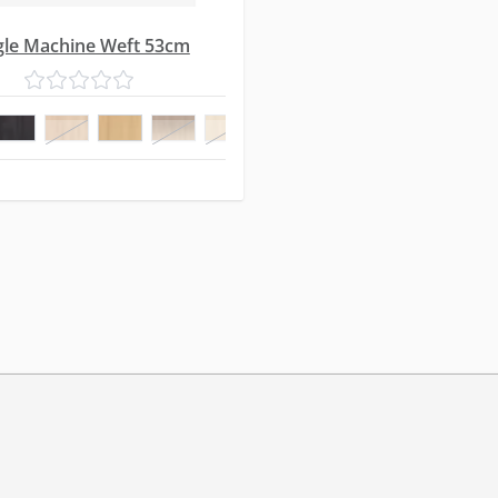
gle Machine Weft 53cm
20
23/6 R
25
25/8 R
3
5