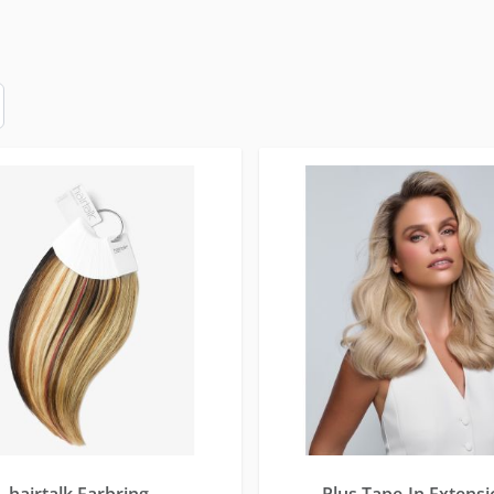
hairtalk Farbring
Plus Tape-In Extens